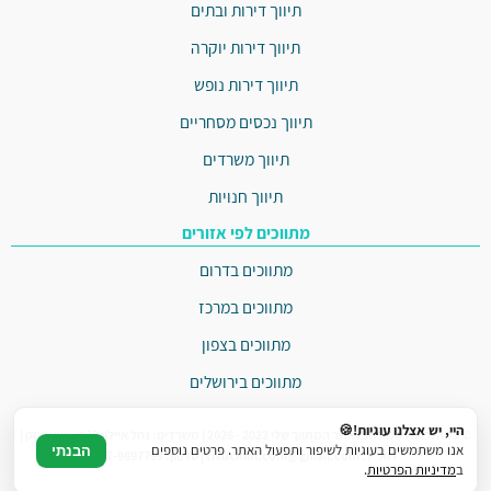
תיווך דירות ובתים
תיווך דירות יוקרה
תיווך דירות נופש
תיווך נכסים מסחריים
תיווך משרדים
תיווך חנויות
מתווכים לפי אזורים
מתווכים בדרום
מתווכים במרכז
מתווכים בצפון
מתווכים בירושלים
היי, יש אצלנו עוגיות!🍪
© כל הזכויות שמורות לאתר המתווך שלי 2022 - 2026 | משרדים: נחל איילון 20ב, צור יצחק |
אנו משתמשים בעוגיות לשיפור ותפעול האתר. פרטים נוספים
הבנתי
דוא"ל: tivuchim.co.il@gmail.com | טלפון: 077-9897799
ב
מדיניות הפרטיות
.