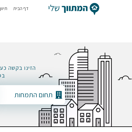
דף הבית
תיוו
הזינו בקשה כע
בס