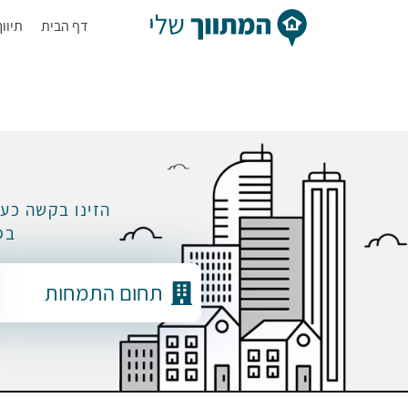
דף הבית
תיוו
הזינו בקשה כע
בס